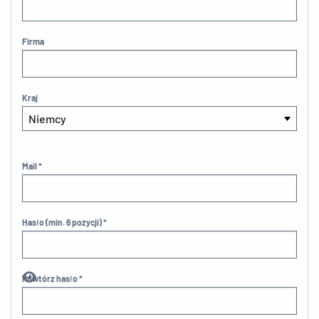
Firma
Kraj
Mail *
Hasło (min. 6 pozycji) *
Powtórz hasło *